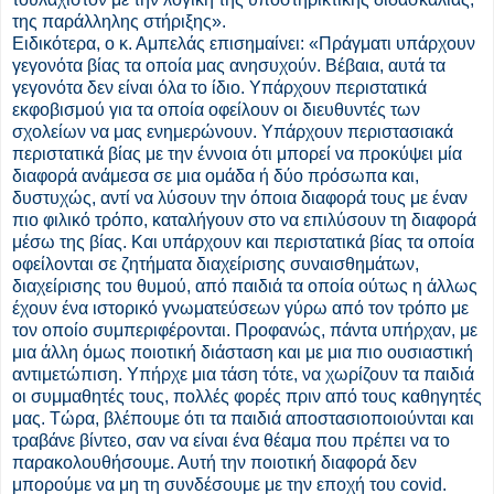
της παράλληλης στήριξης».
Ειδικότερα, ο κ. Αμπελάς επισημαίνει: «Πράγματι υπάρχουν
γεγονότα βίας τα οποία μας ανησυχούν. Βέβαια, αυτά τα
γεγονότα δεν είναι όλα το ίδιο. Υπάρχουν περιστατικά
εκφοβισμού για τα οποία οφείλουν οι διευθυντές των
σχολείων να μας ενημερώνουν. Υπάρχουν περιστασιακά
περιστατικά βίας με την έννοια ότι μπορεί να προκύψει μία
διαφορά ανάμεσα σε μια ομάδα ή δύο πρόσωπα και,
δυστυχώς, αντί να λύσουν την όποια διαφορά τους με έναν
πιο φιλικό τρόπο, καταλήγουν στο να επιλύσουν τη διαφορά
μέσω της βίας. Και υπάρχουν και περιστατικά βίας τα οποία
οφείλονται σε ζητήματα διαχείρισης συναισθημάτων,
διαχείρισης του θυμού, από παιδιά τα οποία ούτως η άλλως
έχουν ένα ιστορικό γνωματεύσεων γύρω από τον τρόπο με
τον οποίο συμπεριφέρονται. Προφανώς, πάντα υπήρχαν, με
μια άλλη όμως ποιοτική διάσταση και με μια πιο ουσιαστική
αντιμετώπιση. Υπήρχε μια τάση τότε, να χωρίζουν τα παιδιά
οι συμμαθητές τους, πολλές φορές πριν από τους καθηγητές
μας. Τώρα, βλέπουμε ότι τα παιδιά αποστασιοποιούνται και
τραβάνε βίντεο, σαν να είναι ένα θέαμα που πρέπει να το
παρακολουθήσουμε. Αυτή την ποιοτική διαφορά δεν
μπορούμε να μη τη συνδέσουμε με την εποχή του covid.