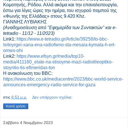
Κομοτηνής, Ρόδου. Αλλά ακόμα και την επαναλειτουργία,
έστω για λίγες ώρες την ημέρα, του ισχυρού πομπού της
«Φωνής της Ελλάδας» στους 9.420 Khz.
ΓΙΑΝΝΗΣ ΛΥΒΙΑΚΗΣ
(Αναδημοσίευση από "Εφημερίδα των Συντακτών" και e-
tetradio - 11/12 - 11/2023)
Link1:
https://www.e-tetradio.gr/Article/39258/to-bbc-
leitoyrgei-xana-ena-radiofwno-sta-mesaia-kymata-h-ert-
omws-ohi
Link2:
https://www.efsyn.gr/media/top10-
media/411160_elate-na-stisoyme-mazi-radiotileoptiko-
stoyntio-tis-efimeridas-ton
Η ανακοίνωση του BBC:
https://www.bbc.co.uk/mediacentre/2023/bbc-world-service-
announces-emergency-radio-service-for-gaza
στις
6:51 μ.μ.
Δεν υπάρχουν σχόλια:
Κοινή χρήση
Σάββατο 4 Νοεμβρίου 2023