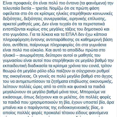
Είναι προφανές ότι είναι πολύ πιο έντονα (τα φαινόμενα) την
τελευταία διετία – τριετία. Νομίζω ότι σε πρώτη φάση
οφείλεται στο ότι σε κρίσιμες ηλικίες στερήθηκαν κοινωνικές
δεξιότητες, δεξιότητες συνεργασίας, ειρηνικής επίλυσης,
αρκετοί μαθητές μας. Δεν είναι τυχαίο ότι τα περιστατικά
εντοπίζονται κυρίως στις μεγάλες τάξεις του δημοτικού και
στο γυμνάσιο. Για τα λύκεια και τα ΕΠΑΛ δεν έχω κάποια
πληροφόρηση έντονης αντιπαράθεσης σε καθημερινή βάση
όσο, αντίθετα, παίρνουμε πληροφορίες ότι στα γυμνάσια
είναι πολύ πιο εύκολο. Και αυτό το αποδίδω πρώτα στο
ηλιακό – ανωριμότητα, δεύτερον αυτοί οι μαθητές του
γυμνασίου είναι αυτοί που στερήθηκαν σε μεγάλο βαθμό την
εκπαιδευτική διαδικασία τα κρίσιμα χρόνια του covid, τρίτον
θεωρώ ότι μεγάλο ρόλο εδώ παίζουν οι σύγχρονοι ρυθμοί
της οικογένειας. Οι γονείς σε πολύ μεγάλο βαθμό στο άγχος
του να αντιμετωπίσουν τα ζητήματα επιβίωσης οικονομικής,
λείπουν πολλές ώρες από το σπίτι και φυσικά τα παιδιά
μεγαλώνουν σε μεγάλο βαθμό μόνα τους. Μπορούμε να
εικάσουμε, όπως δείχνουν και οι μελέτες, ότι πολλές φορές
τα παιδιά που χρησιμοποιούν τη βία, έχουν υποστεί βία, άρα
μπαίνει και ο παράγοντας της ενδοικογενειακής βίας, ο
οποίος πολλές φορές προκαλεί τέτοιου είδους φαινόμενα