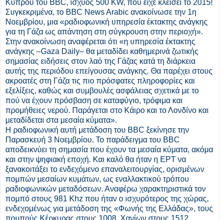
Κύπρου του BBC, ισχύος 500 KW, που είχε κλείσει το 2015!
Συγκεκριμένα, το BBC News Arabic ανακοίνωσε την 1η
Νοεμβρίου, μια «ραδιοφωνική υπηρεσία έκτακτης ανάγκης
για τη Γάζα ως απάντηση στη σύγκρουση στην περιοχή».
Στην ανακοίνωση αναφέρεται ότι «η υπηρεσία έκτακτης
ανάγκης –Gaza Daily– θα μεταδίδει καθημερινά ζωτικής
σημασίας ειδήσεις στον λαό της Γάζας κατά τη διάρκεια
αυτής της περιόδου επείγουσας ανάγκης. Θα παρέχει στους
ακροατές στη Γάζα τις πιο πρόσφατες πληροφορίες και
εξελίξεις, καθώς και συμβουλές ασφάλειας σχετικά με το
πού να έχουν πρόσβαση σε καταφύγιο, τρόφιμα και
προμήθειες νερού. Παράγεται στο Κάιρο και το Λονδίνο και
μεταδίδεται στα μεσαία κύματα».
Η ραδιοφωνική αυτή μετάδοση του BBC ξεκίνησε την
Παρασκευή 3 Νοεμβρίου. Το παράδειγμα του BBC
αποδεικνύει τη σημασία που έχουν τα μεσαία κύματα, ακόμα
και στην ψηφιακή εποχή. Και καλό θα ήταν η ΕΡΤ να
ξανακοιτάξει το ενδεχόμενο επαναλειτουργίας, ορισμένων
πομπών μεσαίων κυμάτων, ως εναλλακτικού τρόπου
ραδιοφωνικών μεταδόσεων. Αναφέρω χαρακτηριστικά τον
πομπό στους 981 Khz που ήταν ο ισχυρότερος της χώρας,
ενδεχομένως για μετάδοση της «Φωνής της Ελλάδας», τους
πομπούς Κέρκυρας στους 1008, Χανίων στους 1512,