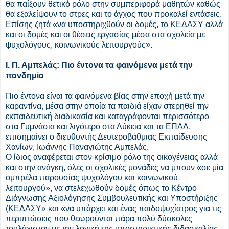
θα παίξουν θετικό ρόλο στην συμπεριφορά μαθητών καθώς
θα εξαλείψουν το στρες και το άγχος που προκαλεί εντάσεις.
Επίσης ζητά «να υποστηριχθούν οι δομές, το ΚΕΔΑΣΥ αλλά
και οι δομές και οι θέσεις εργασίας μέσα στα σχολεία με
ψυχολόγους, κοινωνικούς λειτουργούς».
Ι. Π. Αμπελάς: Πιο έντονα τα φαινόμενα μετά την
πανδημία
Πιο έντονα είναι τα φαινόμενα βίας στην εποχή μετά την
καραντίνα, μέσα στην οποία τα παιδιά είχαν στερηθεί την
εκπαιδευτική διαδικασία και καταγράφονται περισσότερο
στα Γυμνάσια και λιγότερο στα Λύκεια και τα ΕΠΑΛ,
επισημαίνει ο διευθυντής Δευτεροβάθμιας Εκπαίδευσης
Χανίων, Ιωάννης Παναγιώτης Αμπελάς.
Ο ίδιος αναφέρεται στον κρίσιμο ρόλο της οικογένειας αλλά
και στην ανάγκη, όλες οι σχολικές μονάδες να μπουν «σε μία
ομπρέλα παρουσίας ψυχολόγου και κοινωνικού
λειτουργού», να στελεχωθούν δομές όπως το Κέντρο
Διάγνωσης Αξιολόγησης Συμβουλευτικής και Υποστήριξης
(ΚΕΔΑΣΥ» και «να υπάρχει και ένας παιδοψυχίατρος για τις
περιπτώσεις που θεωρούνται πάρα πολύ δύσκολες
τουλάχιστον με την λογική της υποστηρικτικής διδασκαλίας,