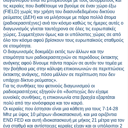
διαγωνισμού είναι να μπορέσουμε με τους ασύρματους και
τις κεραίες που διαθέτουμε να βγούμε σε έναν χώρο έξω
(FIELD) χωρίς την χρήση του διασυνδεδεμένου δικτύου
ρεύματος (ΔΕΗ) και να μιλήσουμε με πάρα πολλά άτομα
(ραδιοερασιτέχνες) ανά τον κόσμο καθώς τις ήμερες αυτές ο
διαγωνισμός γίνεται ταυτόχρονα σε όλες τις ευρωπαϊκές
χώρες. Συμμετέχουν όμως και οι υπόλοιπες χώρες σε από
όλο τον κόσμο αφού βρίσκουν τους ευρωπαϊκούς σταθμούς
σε ετοιμότητα.
Ο διαγωνισμός δοκιμάζει εκτός των άλλων και την
ετοιμότητα των ραδιοερασιτεχνών σε περιόδους έκτακτης
ανάγκης αφού δίνουμε πάντα παρών σε αυτόν τον τομέα με
την βοήθεια μας στην κάλυψη επικοινωνιών σε περιπτώσεις
έκτακτης ανάγκης, πόσο μάλλον σε περίπτωση που δεν
υπάρχει δίκτυο ρεύματος».
Για τις συνθήκες του φετινούς διαγωνισμού οι
ραδιοερασιτέχνες εξηγούν ότι «δυστυχώς δεν είχαμε
ευνοϊκές συνθήκες, η επικοινωνία στα βραχέα εξαρτάται
πολύ από την ιονόσφαιρα και τον καιρό.
Οι κεραίες που έστησαν είναι μια κάθετη για τους 7-14-28
Mhz με ύψος 10 μέτρων ιδιοκατασκευή. και μια οριζόντια
END FED και αυτή ιδιοκατασκευή με μήκος 21 μέτρα για τον
ένα σταθμό και αντίστοιχες κεραίες είχαν και οι υπόλοιποι 2