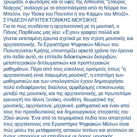
χρώματα, ο φωτισμός και οι υφές της Αίθουσας “Σταύρος
Νιάρχος” ανάλογα με τα αποσπάσματα από τη Νόρμα του
Μπελίνι, την Τόσκα του Πουτσίνι ή την Κάρμεν του Μπιζέ».
ΣΥΝΔΕΣΗ ΑΡΧΙΤΕΚΤΟΝΙΚΗΣ-ΜΟΥΣΙΚΗΣ
Για το πώς συνδέεται η αρχιτεκτονική με τη μουσική, ο
Πάνος Παρθένιος μας λέει: «Έχουν γραφτεί πολλά και
γίνεται εκτεταμένη έρευνα σχετικά με την σχέση μουσικής και
αρχιτεκτονικής. Το Εργαστήριο Ψηφιακών Μέσων του
Πολυτεχνείου Κρήτης υποστηρίζει αρκετά χρόνια την έρευνα
στο πεδίο αυτό, σε επίπεδο διδακτορικών διατριβών,
μεταπτυχιακών διπλωματικών και προπτυχιακών
μαθημάτων. Πέρα από τους εύκολους ορισμούς όπως “η
αρχιτεκτονική είναι παγωμένη μουσική”, η επιστήμη των
μαθηματικών και των υπολογιστών έχουν δημιουργήσει
πολύ ενδιαφέροντες διαύλους αμφίδρομης επικοινωνίας
μεταξύ της μουσικής και της αρχιτεκτονικής, με πρωτοπόρο
ερευνητή τον Ιάννη Ξενάκη, συνθέτη, θεωρητικό της
μουσικής, αρχιτέκτονα, μηχανικό, μαθηματικό και έναν από
τους πιο προοδευτικούς και δημιουργικούς στοχαστές του
20ού αιώνα. Ένα από τα πειραματικά πεδία που απασχολεί
τους αρχιτέκτονες στο Εργαστήριο Ψηφιακών Μέσων είναι
πώς μέσω της μετάφρασης αστικών τοπίων και γειτονιών σε
ήχους μπορούμε να επέμβουμε με όρους μουσικής