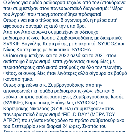
Ο λόγος για ομάδα ραδιοερασιτεχνών από τον Αποκόρωνα
που συμμετείχαν στον πανευρωπαϊκό διαγωνισμό: “Μέρα
του Αγρού” που πραγματοποιήθηκε πρόσφατα!
Οπως είναι και ο τίτλος του διαγωνισμού, η ημέρα αυτή
αφορούσε συνομιλίες από την ύπαιθρο.
Από τον Αποκόρωνα συμμετείχαν οι αδειούχοι
ραδιοερασιτέχνες: Ιωσήφ Ζυμβραγουδάκης με διακριτικό:
SV9KIF, Βαγγέλης Καρτεράκης με διακριτικό: SY9CGZ και
Νίκος Καρτεράκης με διακριτικό: SY9CHA.
Οι ίδιοι συμμετείχαν και το 2022 αλλά και το 2021 στον
αντίστοιχο διαγωνισμό, επιτυγχάνοντας συνομιλίες με
περισσότερους από εκατό σταθμούς σε όλο τον πλανήτη.
Φέτος, οι συνομιλίες ήταν λιγότερες αλλά σίγουρα σε βαθμό
ικανοποιητικό.
Οπως σημειώνει ο κ. Ζυμβραγουδάκης από την
αποκορωνιώτικη ομάδα ραδιοερασιτεχνών, εδώ και 5
χρόνια, οι τρεις ραδιοερασιτέχνες Ζυμβραγουδακης Ιωσήφ
(SV9KIF), Καρτερακης Ευάγγελος (SY9CGZ) και
Καρτερακης Νικόλαος (SY9CHA) συμμετέχουν «στον
πανευρωπαϊκό διαγωνισμό “FIELD DAY” (ΜΕΡΑ ΤΟΥ
ΑΓΡΟΥ) που γίνετε κάθε χρόνο το πρώτο σαββατοκύριακο
του Σεπτεμβρίου και διαρκεί 24 ώρες. Σκοπός του