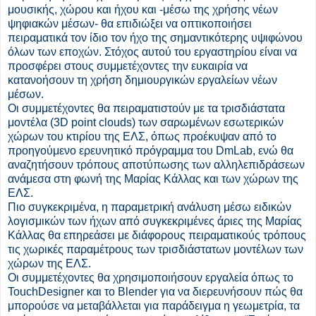
μουσικής, χώρου και ήχου και -μέσω της χρήσης νέων
ψηφιακών μέσων- θα επιδιώξει να οπτικοποιήσει
πειραματικά τον ίδιο τον ήχο της σημαντικότερης υψιφώνου
όλων των εποχών. Στόχος αυτού του εργαστηρίου είναι να
προσφέρει στους συμμετέχοντες την ευκαιρία να
κατανοήσουν τη χρήση δημιουργικών εργαλείων νέων
μέσων.
Οι συμμετέχοντες θα πειραματιστούν με τα τρισδιάστατα
μοντέλα (3D point clouds) των σαρωμένων εσωτερικών
χώρων του κτιρίου της ΕΛΣ, όπως προέκυψαν από το
προηγούμενο ερευνητικό πρόγραμμα του DmLab, ενώ θα
αναζητήσουν τρόπους αποτύπωσης των αλληλεπιδράσεων
ανάμεσα στη φωνή της Μαρίας Κάλλας και των χώρων της
ΕΛΣ.
Πιο συγκεκριμένα, η παραμετρική ανάλυση μέσω ειδικών
λογισμικών των ήχων από συγκεκριμένες άριες της Μαρίας
Κάλλας θα επηρεάσει με διάφορους πειραματικούς τρόπους
τις χωρικές παραμέτρους των τρισδιάστατων μοντέλων των
χώρων της ΕΛΣ.
Οι συμμετέχοντες θα χρησιμοποιήσουν εργαλεία όπως το
TouchDesigner και το Blender για να διερευνήσουν πώς θα
μπορούσε να μεταβάλλεται για παράδειγμα η γεωμετρία, τα