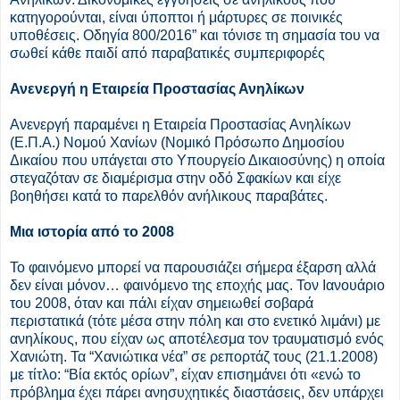
κατηγορούνται, είναι ύποπτοι ή μάρτυρες σε ποινικές
υποθέσεις. Οδηγία 800/2016” και τόνισε τη σημασία του να
σωθεί κάθε παιδί από παραβατικές συμπεριφορές
Ανενεργή η Εταιρεία Προστασίας Ανηλίκων
Ανενεργή παραμένει η Εταιρεία Προστασίας Ανηλίκων
(Ε.Π.Α.) Νομού Χανίων (Νομικό Πρόσωπο Δημοσίου
Δικαίου που υπάγεται στο Yπουργείο Δικαιοσύνης) η οποία
στεγαζόταν σε διαμέρισμα στην οδό Σφακίων και είχε
βοηθήσει κατά το παρελθόν ανήλικους παραβάτες.
Μια ιστορία από το 2008
Το φαινόμενο μπορεί να παρουσιάζει σήμερα έξαρση αλλά
δεν είναι μόνον… φαινόμενο της εποχής μας. Τον Ιανουάριο
του 2008, όταν και πάλι είχαν σημειωθεί σοβαρά
περιστατικά (τότε μέσα στην πόλη και στο ενετικό λιμάνι) με
ανηλίκους, που είχαν ως αποτέλεσμα τον τραυματισμό ενός
Χανιώτη. Τα “Χανιώτικα νέα” σε ρεπορτάζ τους (21.1.2008)
με τίτλο: “Βία εκτός ορίων”, είχαν επισημάνει ότι «ενώ το
πρόβλημα έχει πάρει ανησυχητικές διαστάσεις, δεν υπάρχει