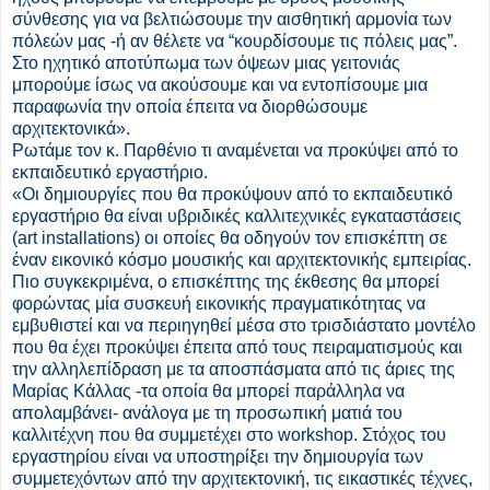
σύνθεσης για να βελτιώσουμε την αισθητική αρμονία των
πόλεών μας -ή αν θέλετε να “κουρδίσουμε τις πόλεις μας”.
Στο ηχητικό αποτύπωμα των όψεων μιας γειτονιάς
μπορούμε ίσως να ακούσουμε και να εντοπίσουμε μια
παραφωνία την οποία έπειτα να διορθώσουμε
αρχιτεκτονικά».
Ρωτάμε τον κ. Παρθένιο τι αναμένεται να προκύψει από το
εκπαιδευτικό εργαστήριο.
«Οι δημιουργίες που θα προκύψουν από το εκπαιδευτικό
εργαστήριο θα είναι υβριδικές καλλιτεχνικές εγκαταστάσεις
(art installations) οι οποίες θα οδηγούν τον επισκέπτη σε
έναν εικονικό κόσμο μουσικής και αρχιτεκτονικής εμπειρίας.
Πιο συγκεκριμένα, ο επισκέπτης της έκθεσης θα μπορεί
φορώντας μία συσκευή εικονικής πραγματικότητας να
εμβυθιστεί και να περιηγηθεί μέσα στο τρισδιάστατο μοντέλο
που θα έχει προκύψει έπειτα από τους πειραματισμούς και
την αλληλεπίδραση με τα αποσπάσματα από τις άριες της
Μαρίας Κάλλας -τα οποία θα μπορεί παράλληλα να
απολαμβάνει- ανάλογα με τη προσωπική ματιά του
καλλιτέχνη που θα συμμετέχει στο workshop. Στόχος του
εργαστηρίου είναι να υποστηρίξει την δημιουργία των
συμμετεχόντων από την αρχιτεκτονική, τις εικαστικές τέχνες,