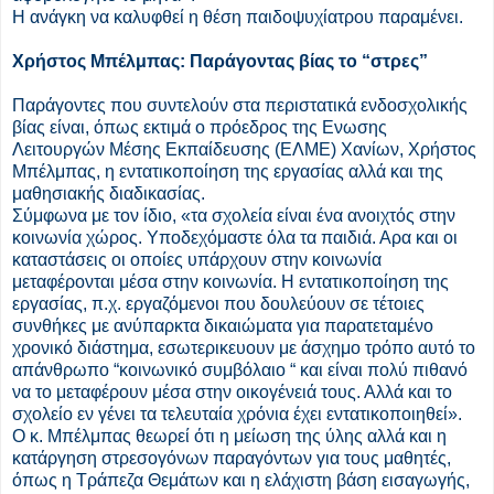
Η ανάγκη να καλυφθεί η θέση παιδοψυχίατρου παραμένει.
Χρήστος Μπέλμπας: Παράγοντας βίας το “στρες”
Παράγοντες που συντελούν στα περιστατικά ενδοσχολικής
βίας είναι, όπως εκτιμά ο πρόεδρος της Ενωσης
Λειτουργών Μέσης Εκπαίδευσης (ΕΛΜΕ) Χανίων, Χρήστος
Μπέλμπας, η εντατικοποίηση της εργασίας αλλά και της
μαθησιακής διαδικασίας.
Σύμφωνα με τον ίδιο, «τα σχολεία είναι ένα ανοιχτός στην
κοινωνία χώρος. Υποδεχόμαστε όλα τα παιδιά. Αρα και οι
καταστάσεις οι οποίες υπάρχουν στην κοινωνία
μεταφέρονται μέσα στην κοινωνία. Η εντατικοποίηση της
εργασίας, π.χ. εργαζόμενοι που δουλεύουν σε τέτοιες
συνθήκες με ανύπαρκτα δικαιώματα για παρατεταμένο
χρονικό διάστημα, εσωτερικευουν με άσχημο τρόπο αυτό το
απάνθρωπο “κοινωνικό συμβόλαιο “ και είναι πολύ πιθανό
να το μεταφέρουν μέσα στην οικογένειά τους. Αλλά και το
σχολείο εν γένει τα τελευταία χρόνια έχει εντατικοποιηθεί».
Ο κ. Μπέλμπας θεωρεί ότι η μείωση της ύλης αλλά και η
κατάργηση στρεσογόνων παραγόντων για τους μαθητές,
όπως η Τράπεζα Θεμάτων και η ελάχιστη βάση εισαγωγής,