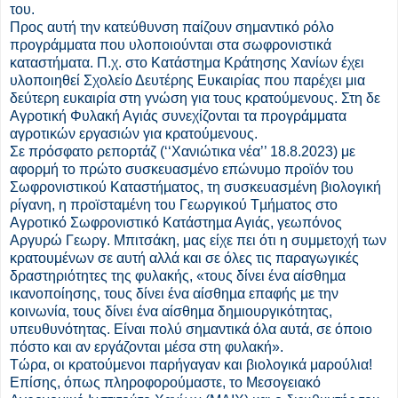
του.
Προς αυτή την κατεύθυνση παίζουν σημαντικό ρόλο
προγράμματα που υλοποιούνται στα σωφρονιστικά
καταστήματα. Π.χ. στο Κατάστημα Κράτησης Χανίων έχει
υλοποιηθεί Σχολείο Δευτέρης Ευκαιρίας που παρέχει μια
δεύτερη ευκαιρία στη γνώση για τους κρατούμενους. Στη δε
Αγροτική Φυλακή Αγιάς συνεχίζονται τα προγράμματα
αγροτικών εργασιών για κρατούμενους.
Σε πρόσφατο ρεπορτάζ (‘‘Χανιώτικα νέα’’ 18.8.2023) με
αφορμή το πρώτο συσκευασµένο επώνυµο προϊόν του
Σωφρονιστικού Καταστήµατος, τη συσκευασµένη βιολογική
ρίγανη, η προϊσταµένη του Γεωργικού Τµήµατος στο
Αγροτικό Σωφρονιστικό Κατάστηµα Αγιάς, γεωπόνος
Αργυρώ Γεωργ. Μπιτσάκη, μας είχε πει ότι η συμμετοχή των
κρατουμένων σε αυτή αλλά και σε όλες τις παραγωγικές
δραστηριότητες της φυλακής, «τους δίνει ένα αίσθηµα
ικανοποίησης, τους δίνει ένα αίσθηµα επαφής µε την
κοινωνία, τους δίνει ένα αίσθηµα δηµιουργικότητας,
υπευθυνότητας. Είναι πολύ σηµαντικά όλα αυτά, σε όποιο
πόστο και αν εργάζονται µέσα στη φυλακή».
Τώρα, οι κρατούμενοι παρήγαγαν και βιολογικά μαρούλια!
Επίσης, όπως πληροφορούμαστε, το Μεσογειακό