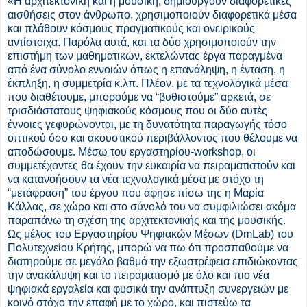
«Η αρχιτεκτονική και η μουσική, δημιουργούν διαφορετικές
αισθήσεις στον άνθρωπο, χρησιμοποιούν διαφορετικά μέσα
και πλάθουν κόσμους πραγματικούς και ονειρικούς
αντίστοιχα. Παρόλα αυτά, και τα δύο χρησιμοποιούν την
επιστήμη των μαθηματικών, εκτελώντας έργα παραγμένα
από ένα σύνολο εννοιών όπως η επανάληψη, η ένταση, η
έκπληξη, η συμμετρία κ.λπ. Πλέον, με τα τεχνολογικά μέσα
που διαθέτουμε, μπορούμε να “βυθιστούμε” αρκετά, σε
τρισδιάστατους ψηφιακούς κόσμους που οι δύο αυτές
έννοιες γεφυρώνονται, με τη δυνατότητα παραγωγής τόσο
οπτικού όσο και ακουστικού περιβάλλοντος που θέλουμε να
αποδώσουμε. Μέσω του εργαστηρίου-workshop, οι
συμμετέχοντες θα έχουν την ευκαιρία να πειραματιστούν και
να κατανοήσουν τα νέα τεχνολογικά μέσα με στόχο τη
“μετάφραση” του έργου που άφησε πίσω της η Μαρία
Κάλλας, σε χώρο και στο σύνολό του να συμφιλιώσει ακόμα
παραπάνω τη σχέση της αρχιτεκτονικής και της μουσικής.
Ως μέλος του Εργαστηρίου Ψηφιακών Μέσων (DmLab) του
Πολυτεχνείου Κρήτης, μπορώ να πω ότι προσπαθούμε να
διατηρούμε σε μεγάλο βαθμό την εξωστρέφεια επιδιώκοντας
την ανακάλυψη και το πειραματισμό με όλο και πιο νέα
ψηφιακά εργαλεία και φυσικά την ανάπτυξη συνεργειών με
κοινό στόχο την επαφή με το χώρο, και πιστεύω τα