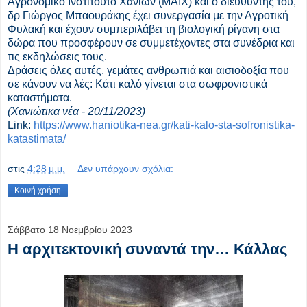
Αγρονομικό Ινστιτούτο Χανίων (ΜΑΙΧ) και ο διευθυντής του,
δρ Γιώργος Μπαουράκης έχει συνεργασία με την Αγροτική
Φυλακή και έχουν συμπεριλάβει τη βιολογική ρίγανη στα
δώρα που προσφέρουν σε συμμετέχοντες στα συνέδρια και
τις εκδηλώσεις τους.
Δράσεις όλες αυτές, γεμάτες ανθρωπιά και αισιοδοξία που
σε κάνουν να λές: Κάτι καλό γίνεται στα σωφρονιστικά
καταστήματα.
(Χανιώτικα νέα - 20/11/2023)
Link:
https://www.haniotika-nea.gr/kati-kalo-sta-sofronistika-
katastimata/
στις
4:28 μ.μ.
Δεν υπάρχουν σχόλια:
Κοινή χρήση
Σάββατο 18 Νοεμβρίου 2023
Η αρχιτεκτονική συναντά την… Κάλλας