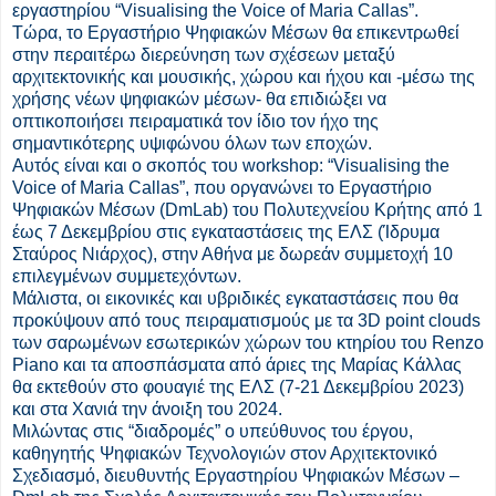
εργαστηρίου “Visualising the Voice of Maria Callas”.
Τώρα, το Εργαστήριο Ψηφιακών Μέσων θα επικεντρωθεί
στην περαιτέρω διερεύνηση των σχέσεων μεταξύ
αρχιτεκτονικής και μουσικής, χώρου και ήχου και -μέσω της
χρήσης νέων ψηφιακών μέσων- θα επιδιώξει να
οπτικοποιήσει πειραματικά τον ίδιο τον ήχο της
σημαντικότερης υψιφώνου όλων των εποχών.
Αυτός είναι και ο σκοπός του workshop: “Visualising the
Voice of Maria Callas”, που οργανώνει το Εργαστήριο
Ψηφιακών Μέσων (DmLab) του Πολυτεχνείου Κρήτης από 1
έως 7 Δεκεμβρίου στις εγκαταστάσεις της ΕΛΣ (Ίδρυμα
Σταύρος Νιάρχος), στην Αθήνα με δωρεάν συμμετοχή 10
επιλεγμένων συμμετεχόντων.
Μάλιστα, οι εικονικές και υβριδικές εγκαταστάσεις που θα
προκύψουν από τους πειραματισμούς με τα 3D point clouds
των σαρωμένων εσωτερικών χώρων του κτηρίου του Renzo
Piano και τα αποσπάσματα από άριες της Μαρίας Κάλλας
θα εκτεθούν στο φουαγιέ της ΕΛΣ (7-21 Δεκεμβρίου 2023)
και στα Χανιά την άνοιξη του 2024.
Μιλώντας στις “διαδρομές” ο υπεύθυνος του έργου,
καθηγητής Ψηφιακών Τεχνολογιών στον Αρχιτεκτονικό
Σχεδιασμό, διευθυντής Εργαστηρίου Ψηφιακών Μέσων –