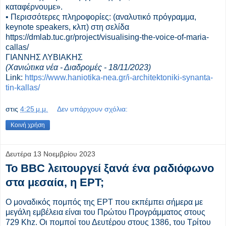
καταφέρνουμε».
• Περισσότερες πληροφορίες: (αναλυτικό πρόγραμμα,
keynote speakers, κλπ) στη σελίδα
https://dmlab.tuc.gr/project/visualising-the-voice-of-maria-
callas/
ΓΙΑΝΝΗΣ ΛΥΒΙΑΚΗΣ
(Χανιώτικα νέα - Διαδρομές - 18/11/2023)
Link:
https://www.haniotika-nea.gr/i-architektoniki-synanta-
tin-kallas/
στις
4:25 μ.μ.
Δεν υπάρχουν σχόλια:
Κοινή χρήση
Δευτέρα 13 Νοεμβρίου 2023
Το BBC λειτουργεί ξανά ένα ραδιόφωνο
στα μεσαία, η ΕΡΤ;
Ο μοναδικός πομπός της ΕΡΤ που εκπέμπει σήμερα με
μεγάλη εμβέλεια είναι του Πρώτου Προγράμματος στους
729 Khz. Οι πομποί του Δευτέρου στους 1386, του Τρίτου