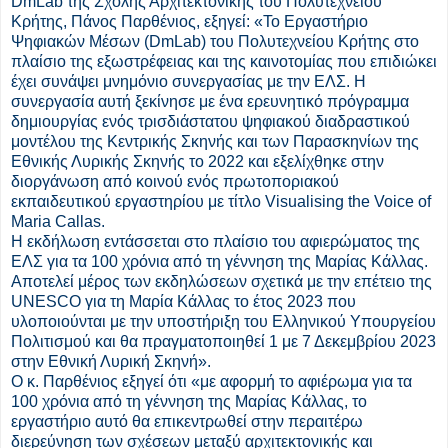
DmLab της Σχολής Αρχιτεκτονικής του Πολυτεχνείου
Κρήτης, Πάνος Παρθένιος, εξηγεί: «Το Εργαστήριο
Ψηφιακών Μέσων (DmLab) του Πολυτεχνείου Κρήτης στο
πλαίσιο της εξωστρέφειας και της καινοτομίας που επιδιώκει
έχει συνάψει μνημόνιο συνεργασίας με την ΕΛΣ. Η
συνεργασία αυτή ξεκίνησε με ένα ερευνητικό πρόγραμμα
δημιουργίας ενός τρισδιάστατου ψηφιακού διαδραστικού
μοντέλου της Κεντρικής Σκηνής και των Παρασκηνίων της
Εθνικής Λυρικής Σκηνής το 2022 και εξελίχθηκε στην
διοργάνωση από κοινού ενός πρωτοποριακού
εκπαιδευτικού εργαστηρίου με τίτλο Visualising the Voice of
Maria Callas.
Η εκδήλωση εντάσσεται στο πλαίσιο του αφιερώματος της
ΕΛΣ για τα 100 χρόνια από τη γέννηση της Μαρίας Κάλλας.
Αποτελεί μέρος των εκδηλώσεων σχετικά με την επέτειο της
UNESCO για τη Μαρία Κάλλας το έτος 2023 που
υλοποιούνται με την υποστήριξη του Ελληνικού Υπουργείου
Πολιτισμού και θα πραγματοποιηθεί 1 με 7 Δεκεμβρίου 2023
στην Εθνική Λυρική Σκηνή».
Ο κ. Παρθένιος εξηγεί ότι «με αφορμή το αφιέρωμα για τα
100 χρόνια από τη γέννηση της Μαρίας Κάλλας, το
εργαστήριο αυτό θα επικεντρωθεί στην περαιτέρω
διερεύνηση των σχέσεων μεταξύ αρχιτεκτονικής και