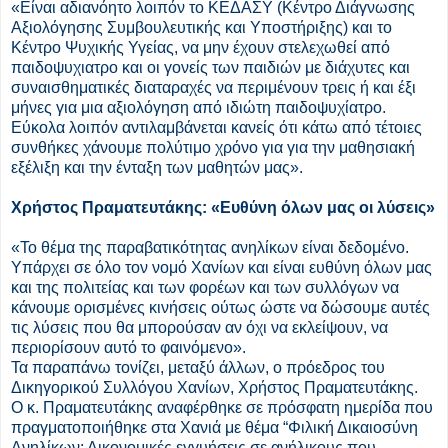
«Είναι αδιανόητο λοιπόν το ΚΕΔΑΣΥ (Κέντρο Διάγνωσης
Αξιολόγησης Συμβουλευτικής και Υποστήριξης) και το
Κέντρο Ψυχικής Υγείας, να μην έχουν στελεχωθεί από
παιδοψυχιατρο και οι γονείς των παιδιών με διάχυτες και
συναισθηματικές διαταραχές να περιμένουν τρεις ή και έξι
μήνες για μια αξιολόγηση από ιδιώτη παιδοψυχίατρο.
Εύκολα λοιπόν αντιλαμβάνεται κανείς ότι κάτω από τέτοιες
συνθήκες χάνουμε πολύτιμο χρόνο για για την μαθησιακή
εξέλιξη και την ένταξη των μαθητών μας».
Χρήστος Πραματευτάκης: «Ευθύνη όλων μας οι λύσεις»
«Το θέμα της παραβατικότητας ανηλίκων είναι δεδομένο.
Υπάρχει σε όλο τον νομό Χανίων και είναι ευθύνη όλων μας
και της πολιτείας και των φορέων και των συλλόγων να
κάνουμε ορισμένες κινήσεις ούτως ώστε να δώσουμε αυτές
τις λύσεις που θα μπορούσαν αν όχι να εκλείψουν, να
περιορίσουν αυτό το φαινόμενο».
Τα παραπάνω τονίζει, μεταξύ άλλων, ο πρόεδρος του
Δικηγορικού Συλλόγου Χανίων, Χρήστος Πραματευτάκης.
Ο κ. Πραματευτάκης αναφέρθηκε σε πρόσφατη ημερίδα που
πραγματοποιήθηκε στα Χανιά με θέμα “Φιλική Δικαιοσύνη
Ανηλίκων: Δικονομικές εγγυήσεις σε ανήλικους που