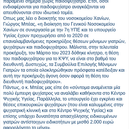
παραμένει σήμερα χωρίς παιδοψυχίατρο. Ετσι, όσοι
ενδιαφέρονται για παιδοψυχίατρο αναγκάζονται να
απευθύνονται στον ιδιωτικό τομέα.
Οπως μας λέει ο διοικητής του νοσοκομείου Χανίων,
Γιώργος Μπέας, «η διοίκηση του Γενικού Νοσοκομείου
Χανίων σε συνεργασία με την 7η ΥΠΕ και το υπουργείο
Υγείας έχουν προχωρήσει από το 2020 σε
επαναλαμβανόμενες προκηρύξεις θέσεων μόνιμων γιατρών,
ψυχιάτρων και παιδοψυχιάτρου. Μάλιστα, στην τελευταία
προκήρυξη, τον Μάρτιο του 2023 δόθηκε κίνητρο, η θέση
του παιδοψυχιάτρου για το ΚΨΥ, να είναι στο βαθμό του
διευθυντή. Δυστυχώς, τα Συμβούλια Επιλογής Μόνιμων
Γιατρών τα οποία ολοκληρώθηκαν πρόσφατα κατέδειξαν και
αυτή την προκήρυξη άγονη όσον αφορά τη θέση του
διευθυντή παιδοψυχιάτρου».
Πάντως, ο κ. Μπέας μας είπε ότι «σύντομα αναμένεται μία
πολύ έμπειρη ψυχίατρος να αναλάβει καθήκοντα στο Κέντρο
Ψυχικής Υγείας. Παράλληλα, το υπουργείο έχει εγκρίνει και
θέσεις επικουρικών ψυχιάτρων (που είναι καλυμμένες στην
ψυχιατρική κλινική και στο Κέντρο Ψυχικής Υγείας) και
επίσης υπάρχει δυνατότητα απασχόλησης ειδικευμένων
γιατρών αντίστοιχων ειδικοτήτων με μισθό 2.000 ευρώ
αφορολόγητο το μήνα».