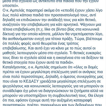
μέσα στα σχολεία ως αντίκτυπο στα παιδιά που την έχουν
υποστεί».
Ο κ. Αμπελάς παρατηρεί ακόμα ότι «επειδή έχουν χάσει λίγο
έως πολύ κάποια παιδιά τον προσανατολισμό τους, αντί
δηλαδή να επιδιώκουν την ανάδειξή τους για κάτι θετικό,
αναζητούν την επιβεβαίωση για κάτι αρνητικό. Ψάχνουν μια
τέτοια επιβεβαίωση (π.χ. like σε βίντεο βίας στα κοινωνικά
δίκτυα) για την οποία κάποτε, μάλλον θα ντρεπόμασταν λίγο,
θα αισθανόμασταν ενοχή για τέτοια πράξη. Τώρα, βλέπουμε
ότι πολλές φορές αυτό θεωρείται ένας τρόπος
επιβεβαίωσης. Και αυτό έχει να κάνει με το πώς αυτοί οι
μαθητές λειτουργούν μέσα στο σχολείο. Τι θετικές ευκαιρίες
τους δίνει το σχολείο αλλά και η οικογένεια στο να δείξουν τα
θετικά στοιχεία που έχουν αυτά τα παιδιά».
Καταλήγοντας, ο κ. Αμπελάς σημείωσε ότι «όλες οι δομές
πρέπει να έχουν μεγαλύτερη στελέχωση γιατί οι ανάγκες πια
είναι πολύ περισσότερες. Δηλαδή, ο άμεσος συνεργάτης μας
που είναι το ΚΕΔΑΣΥ χρειάζεται μεγαλύτερη στελέχωση σε
ψυχολόγους και κοινωνικούς λειτουργούς για να μπορούν οι
συνάδελφοι όχι μόνο να διαγιγνώσκουν τα ζητήματα αλλά να
μπορούν να υποστηρίζουν τη συμβουλευτική τους. Θα έλεγα
ότι πια, εφόσον έχουμε αυτή την αυξημένη καταγραφή
περιστατικών, πρέπει, τηρουμένων και των δεδομένων που