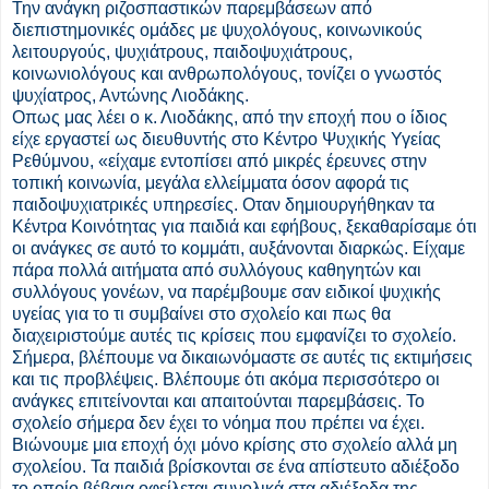
Την ανάγκη ριζοσπαστικών παρεμβάσεων από
διεπιστημονικές ομάδες με ψυχολόγους, κοινωνικούς
λειτουργούς, ψυχιάτρους, παιδοψυχιάτρους,
κοινωνιολόγους και ανθρωπολόγους, τονίζει ο γνωστός
ψυχίατρος, Αντώνης Λιοδάκης.
Οπως μας λέει ο κ. Λιοδάκης, από την εποχή που ο ίδιος
είχε εργαστεί ως διευθυντής στο Κέντρο Ψυχικής Υγείας
Ρεθύμνου, «είχαμε εντοπίσει από μικρές έρευνες στην
τοπική κοινωνία, μεγάλα ελλείμματα όσον αφορά τις
παιδοψυχιατρικές υπηρεσίες. Οταν δημιουργήθηκαν τα
Κέντρα Κοινότητας για παιδιά και εφήβους, ξεκαθαρίσαμε ότι
οι ανάγκες σε αυτό το κομμάτι, αυξάνονται διαρκώς. Είχαμε
πάρα πολλά αιτήματα από συλλόγους καθηγητών και
συλλόγους γονέων, να παρέμβουμε σαν ειδικοί ψυχικής
υγείας για το τι συμβαίνει στο σχολείο και πως θα
διαχειριστούμε αυτές τις κρίσεις που εμφανίζει το σχολείο.
Σήμερα, βλέπουμε να δικαιωνόμαστε σε αυτές τις εκτιμήσεις
και τις προβλέψεις. Βλέπουμε ότι ακόμα περισσότερο οι
ανάγκες επιτείνονται και απαιτούνται παρεμβάσεις. Το
σχολείο σήμερα δεν έχει το νόημα που πρέπει να έχει.
Βιώνουμε μια εποχή όχι μόνο κρίσης στο σχολείο αλλά μη
σχολείου. Τα παιδιά βρίσκονται σε ένα απίστευτο αδιέξοδο
το οποίο βέβαια οφείλεται συνολικά στα αδιέξοδα της