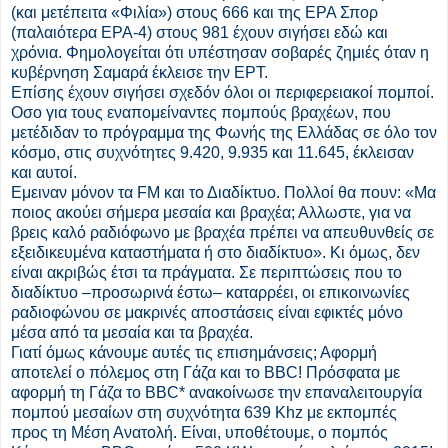
(και μετέπειτα «Φιλία») στους 666 και της ΕΡΑ Σπορ
(παλαιότερα ΕΡΑ-4) στους 981 έχουν σιγήσει εδώ και
χρόνια. Φημολογείται ότι υπέστησαν σοβαρές ζημιές όταν η
κυβέρνηση Σαμαρά έκλεισε την ΕΡΤ.
Επίσης έχουν σιγήσει σχεδόν όλοι οι περιφερειακοί πομποί.
Οσο για τους εναπομείναντες πομπούς βραχέων, που
μετέδιδαν το πρόγραμμα της Φωνής της Ελλάδας σε όλο τον
κόσμο, στις συχνότητες 9.420, 9.935 και 11.645, έκλεισαν
και αυτοί.
Εμειναν μόνον τα FM και το Διαδίκτυο. Πολλοί θα πουν: «Μα
ποιος ακούει σήμερα μεσαία και βραχέα; Αλλωστε, για να
βρεις καλό ραδιόφωνο με βραχέα πρέπει να απευθυνθείς σε
εξειδικευμένα καταστήματα ή στο διαδίκτυο». Κι όμως, δεν
είναι ακριβώς έτσι τα πράγματα. Σε περιπτώσεις που το
διαδίκτυο –προσωρινά έστω– καταρρέει, οι επικοινωνίες
ραδιοφώνου σε μακρινές αποστάσεις είναι εφικτές μόνο
μέσα από τα μεσαία και τα βραχέα.
Γιατί όμως κάνουμε αυτές τις επισημάνσεις; Αφορμή
αποτελεί ο πόλεμος στη Γάζα και το BBC! Πρόσφατα με
αφορμή τη Γάζα το BBC* ανακοίνωσε την επαναλειτουργία
πομπού μεσαίων στη συχνότητα 639 Khz με εκπομπές
προς τη Μέση Ανατολή. Είναι, υποθέτουμε, ο πομπός